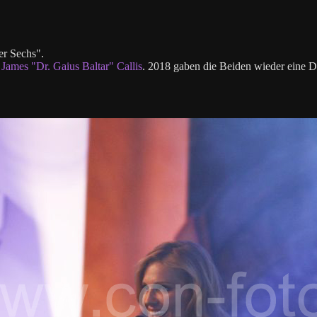
r Sechs".
n
James "Dr. Gaius Baltar" Callis
. 2018 gaben die Beiden wieder eine D